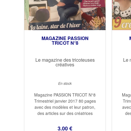
MAGAZINE PASSION
TRICOT N°8
Le magazine des tricoteuses
Le 
créatives
En stock
Magazine PASSION TRICOT N°8
Mag
Trimestriel janvier 2017 80 pages
Trim
avec des modèles et leur patron,
avec
des articles sur des créatrices
des
reconnues Un cahier technique
rec
Malheureusement ce magazine
Mal
3
.00
€