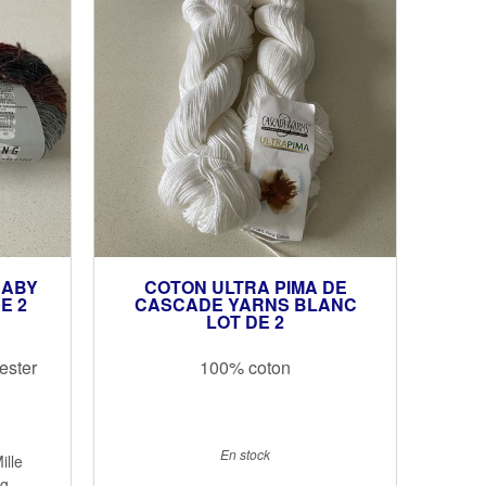
BABY
COTON ULTRA PIMA DE
E 2
CASCADE YARNS BLANC
LOT DE 2
ester
100% coton
En stock
ille
ng