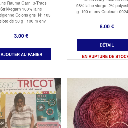
aine Rauma Garn 3-Trads
98% laine vierge 2% polyest
Strikkegarn 100% laine
g 190 m env Couleur : 0024 
égienne Coloris gris N° 103
3 - 3,5
elote de 50 g 100 m env
8
.00
€
Aiguilles 3,5 - 4
3
.00
€
EN RUPTURE DE STOC