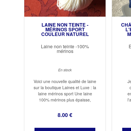
LAINE NON TEINTE -
CHÂ
MÉRINOS SPORT
L'
COULEUR NATUREL
M
Laine non teinte -100%
E
mérinos
En stock
Voici une nouvelle qualité de laine
J
sur la boutique Laines et Luxe : la
laine mérinos sport Une laine
e
100% mérinos plus épaisse,
l'
idéale pour les pulls, bonnets,
créat
écharpes ou snoods que l'on
Berg
8
.00
€
tricote pour l'hiver Un fil rond, très
Thé
...