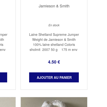
Jamieson & Smith
En stock
umper
Laine Shetland Supreme Jumper
ith
Weight de Jamieson & Smith
ris
100% laine shetland Coloris
 env
sholmit 2007 50 g 175 m env
2
aig : 3,5 Echant : 32 X 32
4
.50
€