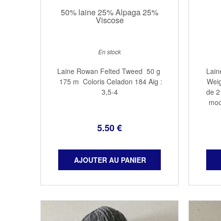
50% laine 25% Alpaga 25%
Viscose
En stock
Laine Rowan Felted Tweed 50 g
Lain
175 m Coloris Celadon 184 Aig :
Weig
3,5-4
de 2
moo
5
.50
€