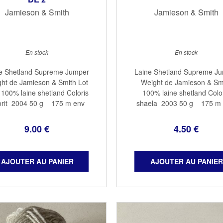
Jamieson & Smith
Jamieson & Smith
En stock
En stock
e Shetland Supreme Jumper
Laine Shetland Supreme J
ht de Jamieson & Smith Lot
Weight de Jamieson & Sm
 100% laine shetland Coloris
100% laine shetland Colo
rit 2004 50 g 175 m env
shaela 2003 50 g 175 m
aig : 3,5 Echant : 32 X 32
aig : 3,5 Echant : 32 X 3
9
.00
€
4
.50
€