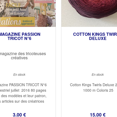
MAGAZINE PASSION
COTTON KINGS TWI
TRICOT N°6
DELUXE
magazine des tricoteuses
créatives
En stock
En stock
azine PASSION TRICOT N°6
Cotton Kings Twirls Deluxe 
estriel juillet 2016 80 pages
1000 m Coloris 25
 des modèles et leur patron,
 articles sur des créatrices
onnues Un cahier technique
heureusement ce magazine
3
.00
€
15
.00
€