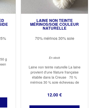
LAINE NON TEINTE
ED
MÉRINOS/SOIE COULEUR
SIDE
NATURELLE
70% mérinos 30% soie
 25%
En stock
 50 g
reen
Laine non teinte naturelle La laine
provient d'une filature française
établie dans la Creuse 70 %
mérinos 30 % soie écheveau de
100g (360 m env) Tailles des
aiguilles : 3 à 4 Coloris : naturel
12
.00
€
Echantillon 10 cm2 = 26 ...