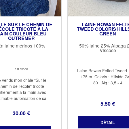
LE SUR LE CHEMIN DE
LAINE ROWAN FELT
ÉCOLE TRICOTÉ À LA
TWEED COLORIS HILL
AIN COULEUR BLEU
GREEN
OUTREMER
n laine mérinos 100%
50% laine 25% Alpaga
Viscose
En stock
Laine Rowan Felted Tweed
175 m Coloris : Hillside G
e vends mon châle "Sur le
801 Aig : 3,5 - 4
chemin de l'école" tricoté
ntièrement à la main avec
aimable autorisation de sa
5
.50
€
rice. Ce châle a été créé par
amote et Citron (alias Mamie
30
.00
€
) très connue dans le petit
monde du tricot ...