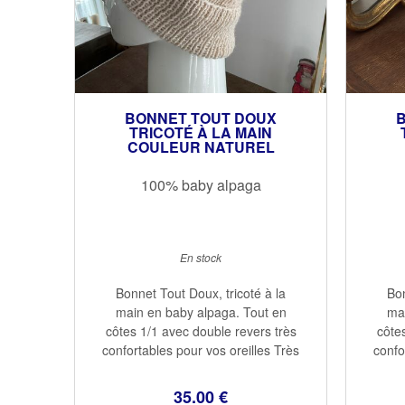
BONNET TOUT DOUX
TRICOTÉ À LA MAIN
COULEUR NATUREL
100% baby alpaga
En stock
Bonnet Tout Doux, tricoté à la
Bon
main en baby alpaga. Tout en
mai
côtes 1/1 avec double revers très
côte
confortables pour vos oreilles Très
confo
doux et chaud...la laine du baby
doux
alpaga est une des plus douces et
alpag
35
.00
€