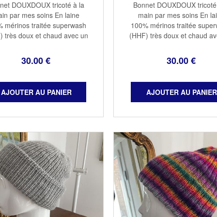
net DOUXDOUX tricoté à la
Bonnet DOUXDOUX tricoté 
in par mes soins En laine
main par mes soins En la
 mérinos traitée superwash
100% mérinos traitée supe
) très doux et chaud avec un
(HHF) très doux et chaud av
ers qui protège les oreilles
revers qui protège les orei
aille adulte 100% mérinos
Taille adulte 100% mérin
30
.00
€
30
.00
€
eur renaissance Lavage à la
Couleur sugar Lavage à la m
main à ...
l'eau ...