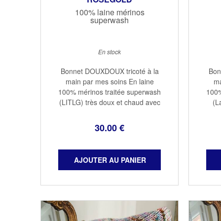
100% laine mérinos
superwash
En stock
Bonnet DOUXDOUX tricoté à la
Bon
main par mes soins En laine
ma
100% mérinos traitée superwash
100%
(LITLG) très doux et chaud avec
(L
un revers qui protège les oreilles
chau
Taille adulte 100% mérinos
les
30
.00
€
Couleur rosegold Lavage à la
méri
main à ...