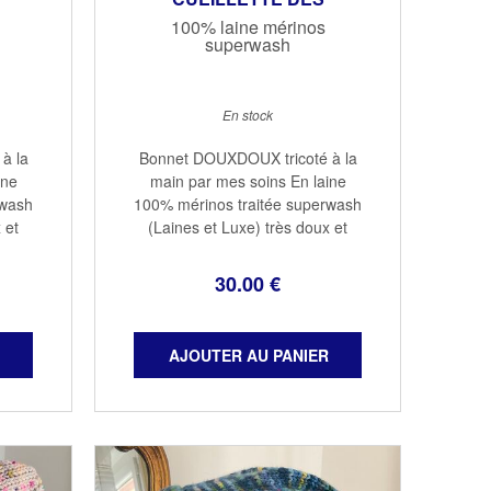
MYRTILLES
100% laine mérinos
superwash
En stock
à la
Bonnet DOUXDOUX tricoté à la
ine
main par mes soins En laine
rwash
100% mérinos traitée superwash
 et
(Laines et Luxe) très doux et
otège
chaud avec un revers qui protège
100%
les oreilles Taille adulte 100%
30
.00
€
age à
mérinos Couleur cueillette des ...