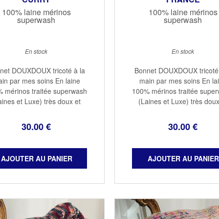
100% laine mérinos
100% laine mérinos
superwash
superwash
En stock
En stock
net DOUXDOUX tricoté à la
Bonnet DOUXDOUX tricoté 
in par mes soins En laine
main par mes soins En la
 mérinos traitée superwash
100% mérinos traitée supe
aines et Luxe) très doux et
(Laines et Luxe) très doux
d avec un revers qui protège
chaud avec un revers qui pr
 oreilles Taille adulte 100%
les oreilles Taille adulte 
30
.00
€
30
.00
€
nos Couleur curry Lavage à
mérinos Couleur France Lav
la main à ...
la main à ...