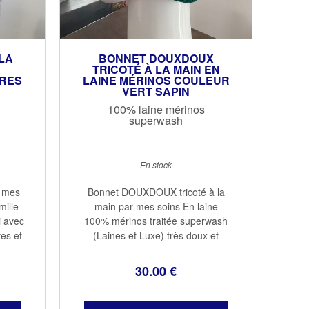
LA
BONNET DOUXDOUX
TRICOTÉ À LA MAIN EN
RES
LAINE MÉRINOS COULEUR
VERT SAPIN
100% laine mérinos
superwash
En stock
r mes
Bonnet DOUXDOUX tricoté à la
mille
main par mes soins En laine
i avec
100% mérinos traitée superwash
es et
(Laines et Luxe) très doux et
vers
chaud avec un revers qui protège
es
les oreilles Taille adulte 100%
30
.00
€
nique
mérinos Couleur vert sapin
Lavage à la ...