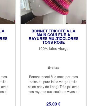
LA
BONNET TRICOTÉ À LA
MAIN COULEUR À
RES
RAYURES MULTICOLORES
TONS ROSE
100% laine vierge
En stock
r mes
Bonnet tricoté à la main par mes
mille
soins en pure laine vierge (mille
i avec
colori baby de Lang) Très joli avec
es et
ses rayures aux couleurs vives et
vers
chaudes Chaud, avac un revers
es
qui couvre bien les oreilles
25
.00
€