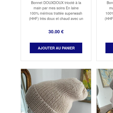
Bonnet DOUXDOUX tricoté à la
Bon
main par mes soins En laine
ma
100% mérinos traitée superwash
100%
(HHF) très doux et chaud avec un
(HHF
revers qui protège les oreilles
rev
Taille adulte 100% mérinos
T
30
.00
€
Couleur moonstone Lavage à la
Coul
main à ...