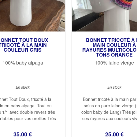
BONNET TOUT DOUX
BONNET TRICOTÉ À 
TRICOTÉ À LA MAIN
MAIN COULEUR À
COULEUR GRIS
RAYURES MULTICOLO
TONS ORANGE
100% baby alpaga
100% laine vierge
En stock
En stock
net Tout Doux, tricoté à la
Bonnet tricoté à la main pa
n en baby alpaga. Tout en
soins en pure laine vierge (
s 1/1 avec double revers très
colori baby de Lang) Très jol
rtables pour vos oreilles Très
ses rayures aux couleurs viv
 et chaud...la laine du baby
chaudes Chaud, avac un re
a est une des plus douces et
qui couvre bien les oreill
35
.00
€
25
.00
€