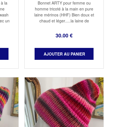
à la
Bonnet ARTY pour femme ou
ine
homme tricoté à la main en pure
rwash
laine mérinos (HHF) Bien doux et
ec un
chaud et léger.....la laine de
lles
mérinos se prête bien pour ce
os
genre d'accessoires tendance
30
.00
€
ain à
Coloris deep end Taille unique
adulte Lavable à ...