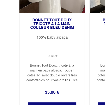
BONNET TOUT DOUX
TRICOTÉ À LA MAIN
COULEUR BLEU DENIM
100% baby alpaga
En stock
Bonnet Tout Doux, tricoté à la
Bon
main en baby alpaga. Tout en
mai
côtes 1/1 avec double revers très
côte
confortables pour vos oreilles Très
confo
doux et chaud...la laine du baby
doux
alpaga est une des plus douces et
alpag
35
.00
€
chaudes Taille unique adulte
ch
100% baby ...