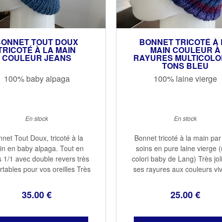
BONNET TOUT DOUX
BONNET TRICOTÉ À 
TRICOTÉ À LA MAIN
MAIN COULEUR À
COULEUR JEANS
RAYURES MULTICOLO
TONS BLEU
100% baby alpaga
100% laine vierge
En stock
En stock
net Tout Doux, tricoté à la
Bonnet tricoté à la main pa
n en baby alpaga. Tout en
soins en pure laine vierge (
s 1/1 avec double revers très
colori baby de Lang) Très jol
rtables pour vos oreilles Très
ses rayures aux couleurs viv
 et chaud...la laine du baby
chaudes Chaud, avac un re
a est une des plus douces et
qui couvre bien les oreill
35
.00
€
25
.00
€
audes Taille unique adulte
Couleur : tons bleu Taille u
100% baby ...
...