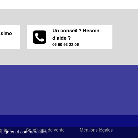
Un conseil ? Besoin
ssimo
d'aide ?
06 50 93 22 06
ntact
Conditions de vente
Mentions légales
tistiques et commerciales.