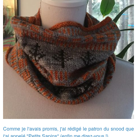
Comme je l'avais promis, j'ai rédigé le patron du snood que
j'ai appelé "Petits Sapins" (enfin me direz-vous !)