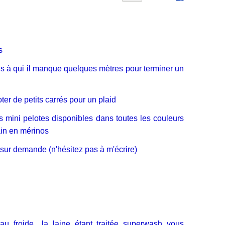
s
ses à qui il manque quelques mètres pour terminer un
oter de petits carrés pour un plaid
es mini pelotes disponibles dans toutes les couleurs
ain en mérinos
u sur demande (n'hésitez pas à m'écrire)
u froide....la laine étant traitée superwash vous