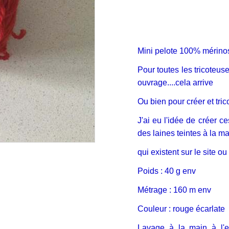
Mini pelote 100% mérino
Pour toutes les tricoteu
ouvrage....cela arrive
Ou bien pour créer et tric
J'ai eu l'idée de créer c
des laines teintes à la m
qui existent sur le site o
Poids : 40 g env
Métrage : 160 m env
Couleur : rouge écarlate
Lavage à la main à l'ea