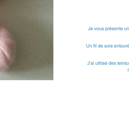
Je vous présente une
Un fil de soie entouré
J'ai utilisé des tei