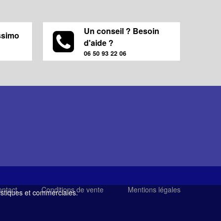
Un conseil ? Besoin
ssimo
d'aide ?
06 50 93 22 06
ntact
Conditions de vente
Mentions légales
tistiques et commerciales.